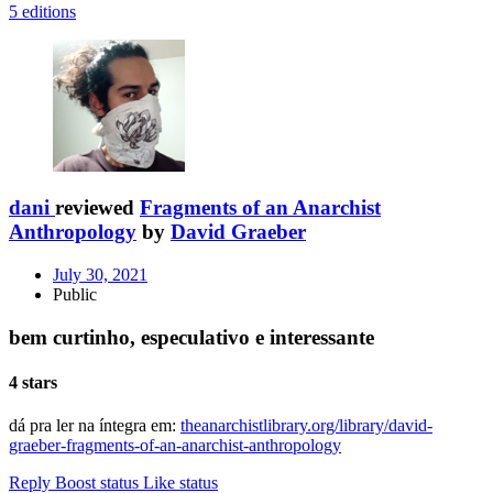
5 editions
dani
reviewed
Fragments of an Anarchist
Anthropology
by
David Graeber
July 30, 2021
Public
bem curtinho, especulativo e interessante
4 stars
dá pra ler na íntegra em:
theanarchistlibrary.org/library/david-
graeber-fragments-of-an-anarchist-anthropology
Reply
Boost status
Like status